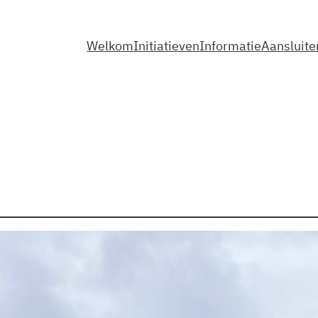
Welkom
Initiatieven
Informatie
Aansluite